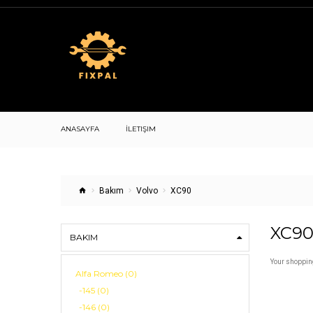
ANASAYFA
İLETIŞIM
Bakım
Volvo
XC90
XC9
BAKIM
Your shopping
Alfa Romeo (0)
-145 (0)
-146 (0)